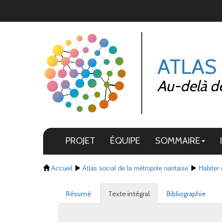
Panneau de gestion des cookies
ATLAS
Au-delà de 
PROJET
ÉQUIPE
SOMMAIRE
Accueil
Atlas social de la métropole nantaise
Habiter 
Résumé
Texte intégral
Bibliographie