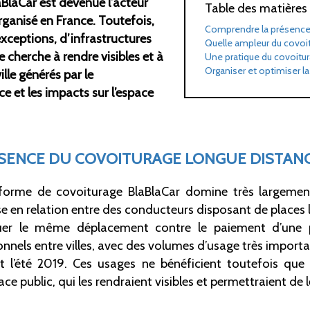
BlaCar est devenue l’acteur
Table des matières
ganisé en France. Toutefois,
Comprendre la présence d
exceptions, d’infrastructures
Quelle ampleur du covoit
 cherche à rendre visibles et à
Une pratique du covoitu
Organiser et optimiser la
lle générés par le
ce et les impacts sur l’espace
SENCE DU COVOITURAGE LONGUE DISTANCE
forme de covoiturage BlaBlaCar domine très largemen
se en relation entre des conducteurs disposant de places l
tuer le même déplacement contre le paiement d’une pa
onnels entre villes, avec des volumes d’usage très import
’été 2019. Ces usages ne bénéficient toutefois que tr
ce public, qui les rendraient visibles et permettraient de l