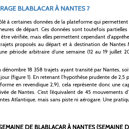
RAGE BLABLACAR À NANTES ?
lé à certaines données de la plateforme qui permettent p
s heures de départ. Ces données sont toutefois partielles 
eut être vérifiée, mais elles permettent cependant d'appré
trajets proposés au départ et à destination de Nantes M
e période arbitraire d’une semaine (12 au 19 juillet 20
on dénombre 18 358 trajets ayant transité par Nantes, 
our (figure 1). En retenant l’hypothèse prudente de 2,5
eforme en revendique 2,9), cela représente donc une ca
ivée de Nantes. C’est l’équivalent de 45 mouvements d’Ai
tes Atlantique, mais sans piste ni aérogare. Une pratiq
SEMAINE DE BLABLACAR À NANTES (SEMAINE DU 