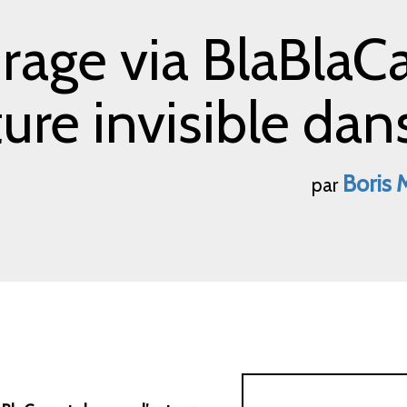
rage via BlaBlaCa
ure invisible dans
Boris
M
par