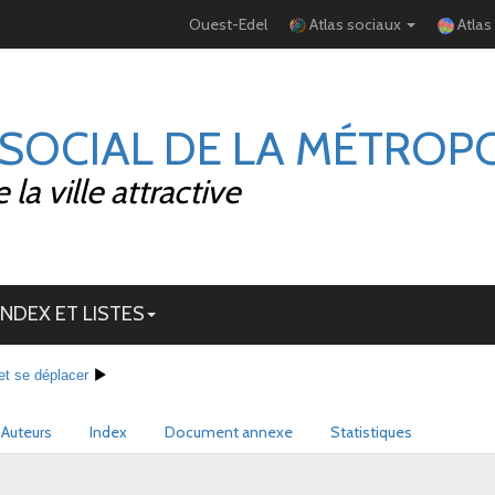
Ouest-Edel
Atlas sociaux
Atlas
 SOCIAL DE LA MÉTROP
la ville attractive
INDEX ET LISTES
et se déplacer
Auteurs
Index
Document annexe
Statistiques