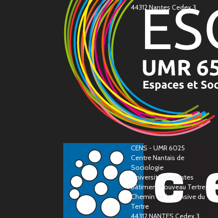
44312 Nantes Cedex 3
CENS - UMR 6025
Centre Nantais de
Sociologie
Université de Nantes
Bàtiment nouveau Tertre
Chemin de la Censive du
Tertre
44312 NANTES Cedex 3