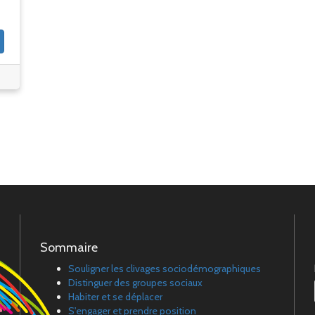
Sommaire
Souligner les clivages sociodémographiques
Distinguer des groupes sociaux
Habiter et se déplacer
S'engager et prendre position