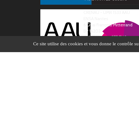
CRENAU - UMR 1533 AAU
ENSA Nantes
6 Quai François Mitterrand
BP 16202
44262 Nantes CEDEX 2
Ce site utilise des cookies et vous donne le contrôle s