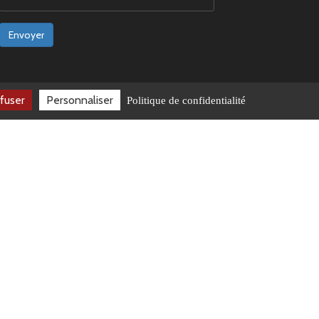
Envoyer
fuser
Personnaliser
Politique de confidentialité
e-ISSN : 2779-5772