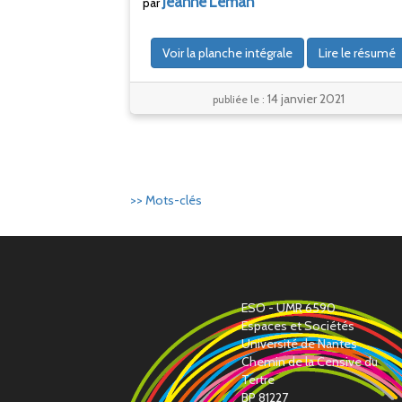
Jeanne
Leman
par
Voir la planche intégrale
Lire le résumé
14 janvier 2021
publiée le :
>> Mots-clés
ESO - UMR 6590
Espaces et Sociétés
Université de Nantes
Chemin de la Censive du
Tertre
BP 81227