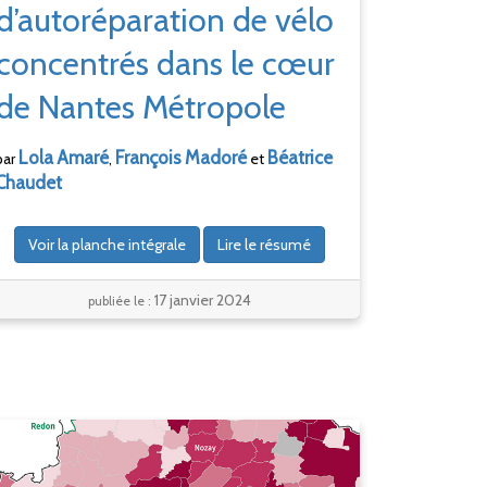
d’autoréparation de vélo
concentrés dans le cœur
de Nantes Métropole
Lola
Amaré
François
Madoré
Béatrice
par
,
et
Chaudet
Voir la planche intégrale
Lire le résumé
17 janvier 2024
publiée le :