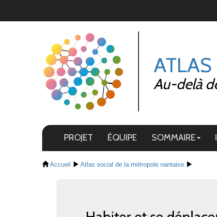
Panneau de gestion des cookies
ATLAS
Au-delà de 
PROJET
ÉQUIPE
SOMMAIRE
Accueil
Atlas social de la métropole nantaise
Habiter et se déplace