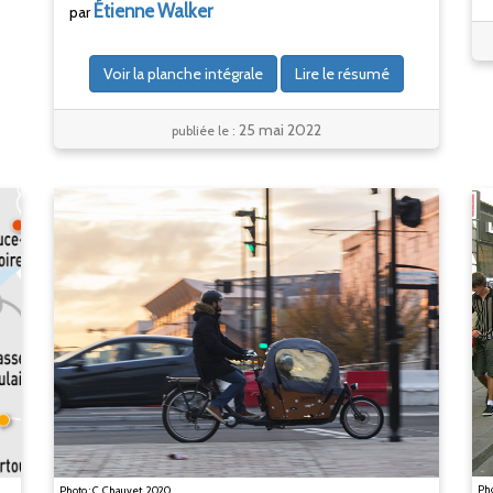
Étienne
Walker
par
Voir la planche intégrale
Lire le résumé
25 mai 2022
publiée le :
Pho
Photo : C. Chauvet, 2020.