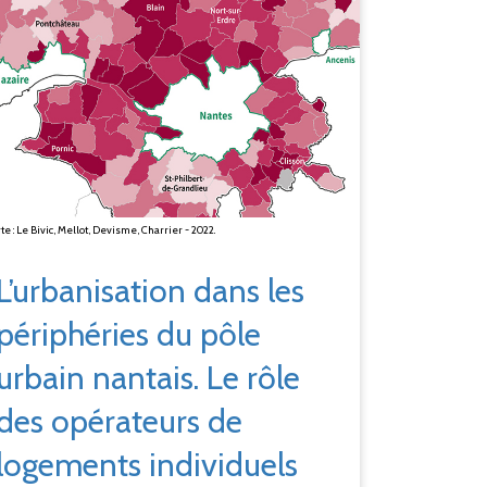
te : Le Bivic, Mellot, Devisme, Charrier - 2022.
L’urbanisation dans les
périphéries du pôle
urbain nantais. Le rôle
des opérateurs de
logements individuels