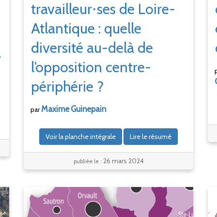
travailleur⋅ses de Loire-
Atlantique : quelle
diversité au-delà de
s
l’opposition centre-
périphérie ?
Maxime
Guinepain
par
Voir la planche intégrale
Lire le résumé
26 mars 2024
publiée le :