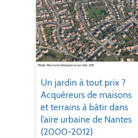
Photo : Mairie de Dompierre-sur-Yon, 2011.
Un jardin à tout prix ?
Acquéreurs de maisons
et terrains à bâtir dans
l’aire urbaine de Nantes
(2000-2012)