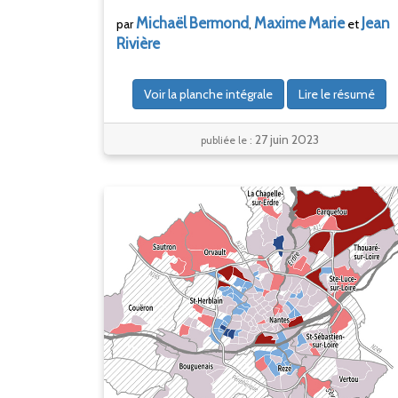
Michaël
Bermond
Maxime
Marie
Jean
par
,
et
Rivière
Voir la planche intégrale
Lire le résumé
27 juin 2023
publiée le :