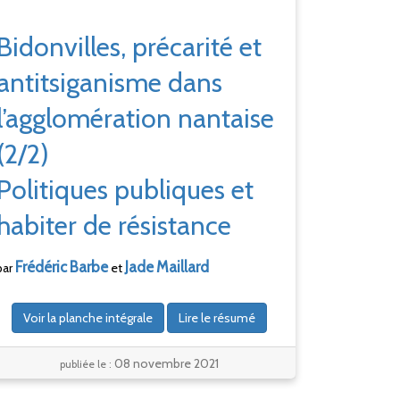
Bidonvilles, précarité et
antitsiganisme dans
l’agglomération nantaise
(2/2)
Politiques publiques et
habiter de résistance
Frédéric
Barbe
Jade
Maillard
par
et
Voir la planche intégrale
Lire le résumé
08 novembre 2021
publiée le :