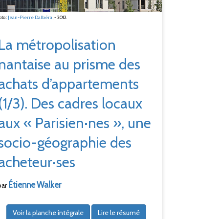
to :
Jean-Pierre Dalbéra
, - 2012.
La métropolisation
nantaise au prisme des
achats d’appartements
(1/3). Des cadres locaux
aux «
Parisien·nes
», une
socio-géographie des
acheteur·ses
Étienne
Walker
par
Voir la planche intégrale
Lire le résumé