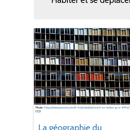
Photo :
https://www.pexels.com/fr-fr/photo/batiment-en-beton-gris-45962
CC0
La géographie du