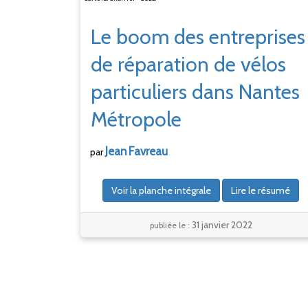
Le boom des entreprises
de réparation de vélos
particuliers dans Nantes
Métropole
Jean
Favreau
par
Voir la planche intégrale
Lire le résumé
31 janvier 2022
publiée le :