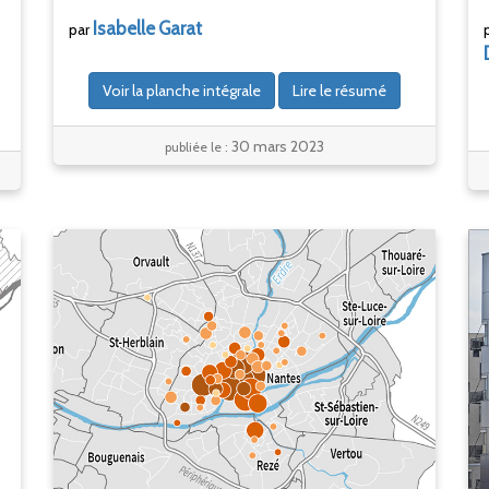
Isabelle
Garat
par
Voir la planche intégrale
Lire le résumé
30 mars 2023
publiée le :