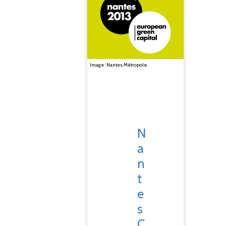
Image : Nantes Métropole.
N
a
n
t
e
s
C