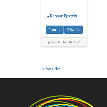
Renaud
Epstein
par
Planche
Résumé
10 juin 2022
publiée le :
>> Mots-clés