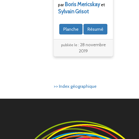
Boris
Mericskay
par
et
Sylvain
Grisot
Planche
Résumé
28 novembre
publiée le :
2019
>> Index géographique