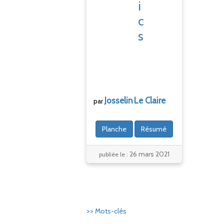
i
c
s
Josselin
Le
C
laire
par
Planche
Résumé
26 mars 2021
publiée le :
>> Mots-clés