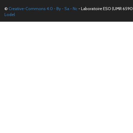
©
Creative-Commons 4.0 - By - Sa - Nc
- Laboratoire ESO (UMR 6590 
Lodel