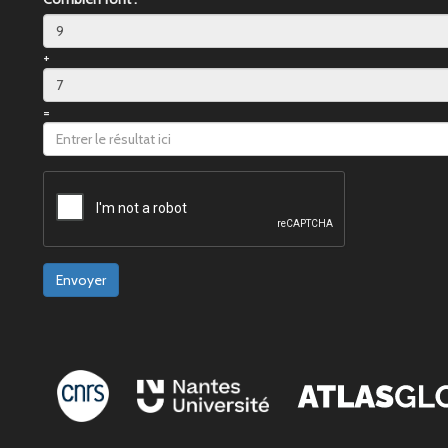
+
=
Envoyer