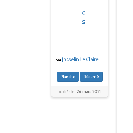
i
c
s
Josselin
Le
C
laire
par
Planche
Résumé
26 mars 2021
publiée le :