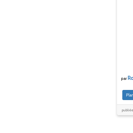
Ro
par
Pla
publiée