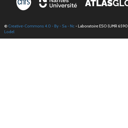
©
Creative-Commons 4.0 - By - Sa - Nc
- Laboratoire ESO (UMR 6590 
Lodel