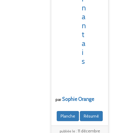
n
a
n
t
a
i
s
Sophie
Orange
par
Planche
Résumé
11 décembre
publiée le :