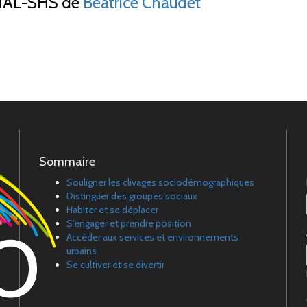
AL-SHS de
Béatrice Chaudet
Sommaire
Souligner les clivages sociodémographiques
Distinguer des groupes sociaux
Habiter et se déplacer
S'engager et prendre position
Accéder aux services et environnements
urbains
Se cultiver et se divertir