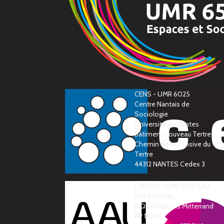
CENS - UMR 6025
Centre Nantais de
Sociologie
Université de Nantes
Bàtiment nouveau Tertre
Chemin de la Censive du
Tertre
44312 NANTES Cedex 3
CRENAU - UMR 1533 AAU
ENSA Nantes
6 Quai François Mitterrand
BP 16202