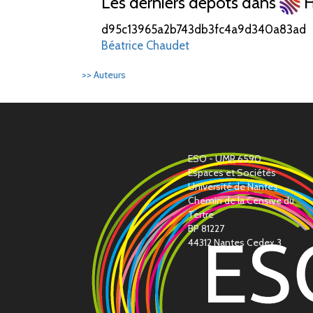
Les derniers dépôts dans
H
d95c13965a2b743db3fc4a9d340a83ad
Béatrice Chaudet
>> Auteurs
ESO - UMR 6590
Espaces et Sociétés
Université de Nantes
Chemin de la Censive du
Tertre
BP 81227
44312 Nantes Cedex 3