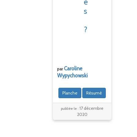
e
s
?
Caroline
par
Wypychowski
Planche
Résumé
17 décembre
publiée le :
2020