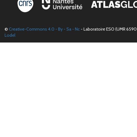
©
Creative-Commons 4.0 - By - Sa - Nc
- Laboratoire ESO (UMR 6590 
Lodel