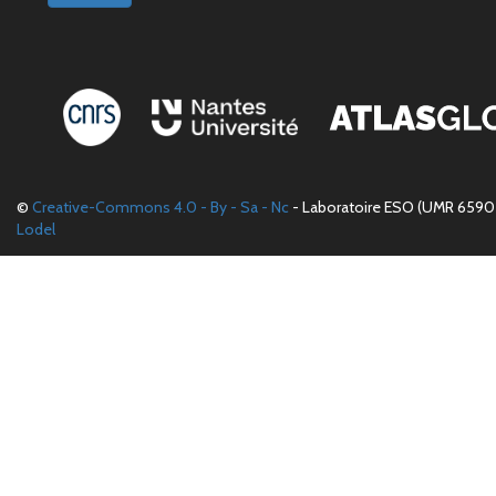
©
Creative-Commons 4.0 - By - Sa - Nc
- Laboratoire ESO (UMR 6590 
Lodel