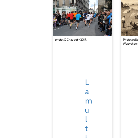
photo : C. Chauvet - 2019.
Photo : col
Wypychows
L
a
m
u
l
t
i