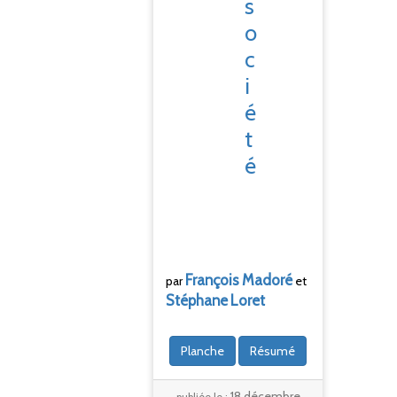
s
o
c
i
é
t
é
François
Madoré
par
et
Stéphane
Loret
Planche
Résumé
18 décembre
publiée le :