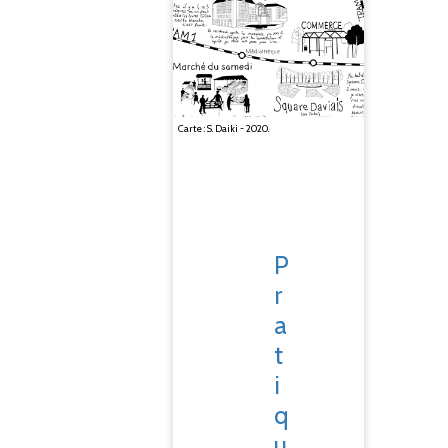
Carte : S. Daiki - 2020.
P
r
a
t
i
q
u