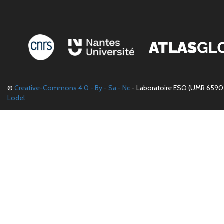
©
Creative-Commons 4.0 - By - Sa - Nc
- Laboratoire ESO (UMR 6590 
Lodel