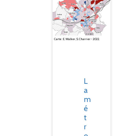
Carte : E. Walker, S. Charrier - 2022.
L
a
m
é
t
r
o