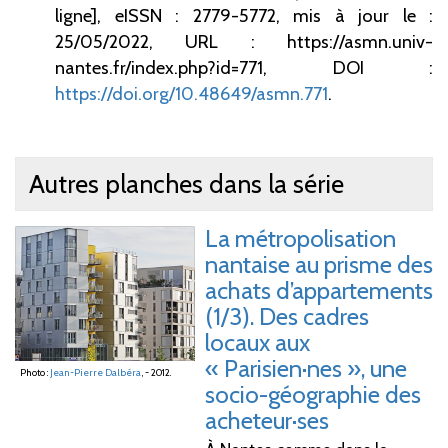
ligne], eISSN : 2779-5772,
mis à jour le :
25/05/2022, URL : https://asmn.univ-
nantes.fr/index.php?id=771,
DOI :
https://doi.org/10.48649/asmn.771
.
Autres planches dans la série
La métropolisation
nantaise au prisme des
achats d’appartements
(1/3). Des cadres
locaux aux
«
Parisien·nes
», une
Photo :
Jean-Pierre Dalbéra
, - 2012.
socio-géographie des
acheteur·ses