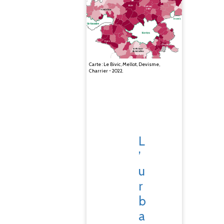
Carte : Le Bivic, Mellot, Devisme,
Charrier - 2022.
L
’
u
r
b
a