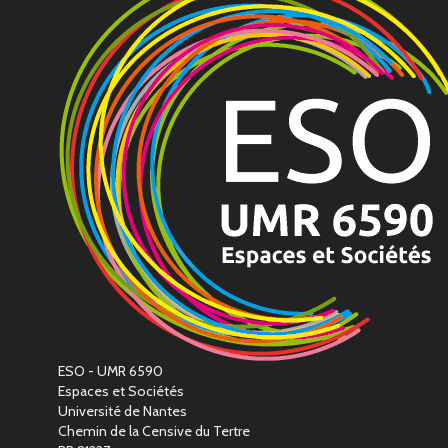
ESO - UMR 6590
Espaces et Sociétés
Université de Nantes
Chemin de la Censive du Tertre