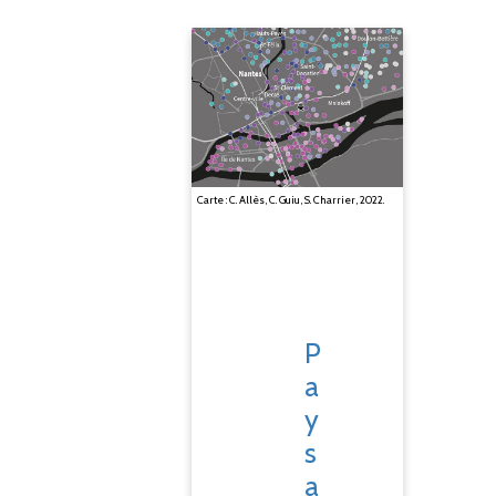
Carte : C. Allès, C. Guiu, S. Charrier, 2022.
P
a
y
s
a