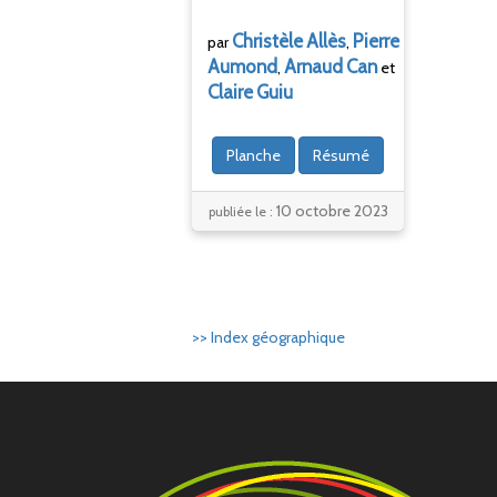
Christèle
Allès
Pierre
par
,
Aumond
Arnaud
Can
,
et
Claire
Guiu
Planche
Résumé
10 octobre 2023
publiée le :
>> Index géographique