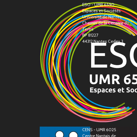
ESO - UMR 6590
Espaces et Sociétés
Université de Nantes
Chemin de la Censive du
Tertre
BP 81227
44312 Nantes Cedex 3
CENS - UMR 6025
Centre Nantais de