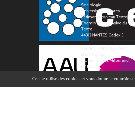
Sociologie
Université de Nantes
Bàtiment nouveau Tertre
Chemin de la Censive du
Tertre
44312 NANTES Cedex 3
CRENAU - UMR 1533 AAU
ENSA Nantes
6 Quai François Mitterrand
BP 16202
44262 Nantes CEDEX 2
Ce site utilise des cookies et vous donne le contrôle s