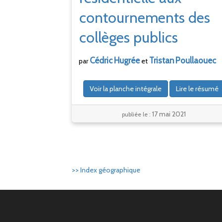
contournements des
collèges publics
Cédric
Hugrée
Tristan
Poullaouec
par
et
Voir la planche intégrale
Lire le résumé
17 mai 2021
publiée le :
>> Index géographique