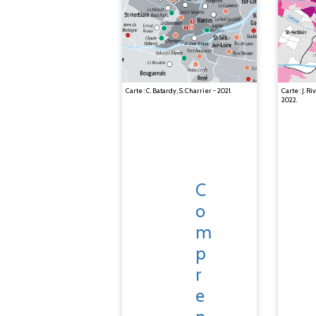
Carte : C. Batardy, S. Charrier - 2021.
Carte : J. R
2022.
C
o
m
p
r
e