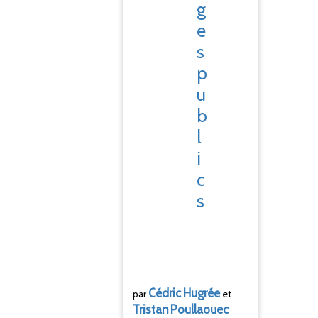
g
e
s
p
u
b
l
i
c
s
Cédric
Hugrée
par
et
Tristan
Poullaouec