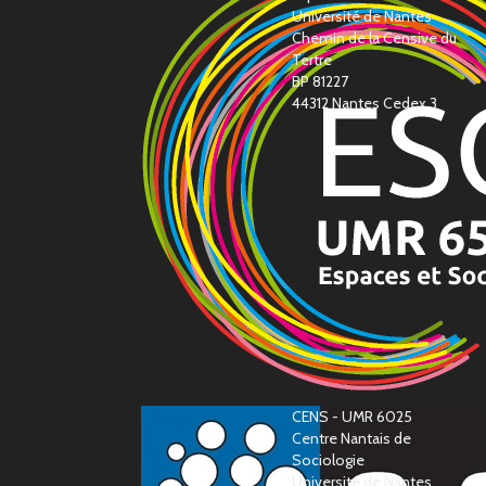
Université de Nantes
Chemin de la Censive du
Tertre
BP 81227
44312 Nantes Cedex 3
CENS - UMR 6025
Centre Nantais de
Sociologie
Université de Nantes