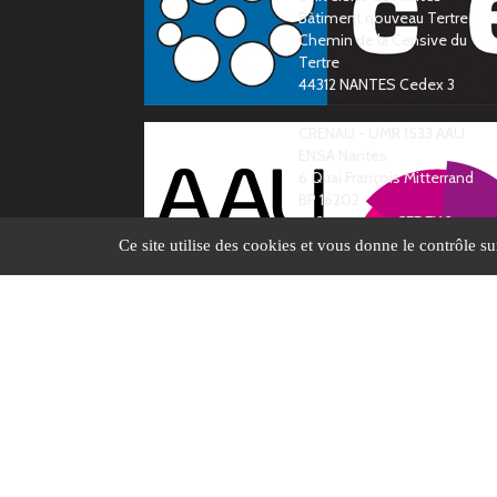
Bàtiment nouveau Tertre
Chemin de la Censive du
Tertre
44312 NANTES Cedex 3
CRENAU - UMR 1533 AAU
ENSA Nantes
6 Quai François Mitterrand
BP 16202
44262 Nantes CEDEX 2
Ce site utilise des cookies et vous donne le contrôle s