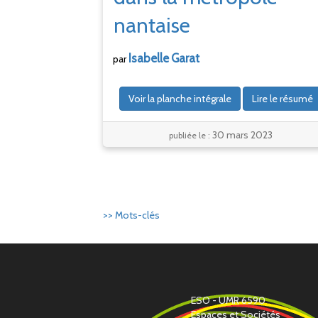
nantaise
Isabelle
Garat
par
Voir la planche intégrale
Lire le résumé
30 mars 2023
publiée le :
>> Mots-clés
ESO - UMR 6590
Espaces et Sociétés