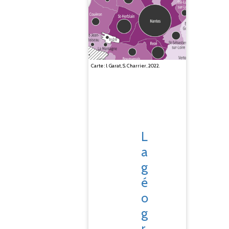
Carte : I. Garat, S. Charrier, 2022.
L
a
g
é
o
g
r