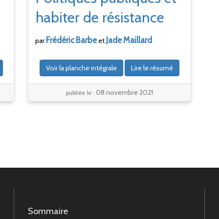
habiter de résistance
Frédéric
Barbe
Jade
Maillard
par
et
Voir la planche intégrale
Lire le résumé
08 novembre 2021
publiée le :
Sommaire