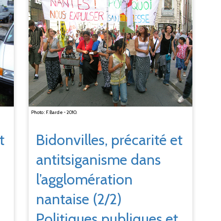
Photo : F. Barde - 2010.
Bidonvilles, précarité et
t
antitsiganisme dans
l’agglomération
nantaise (2/2)
Politiques publiques et