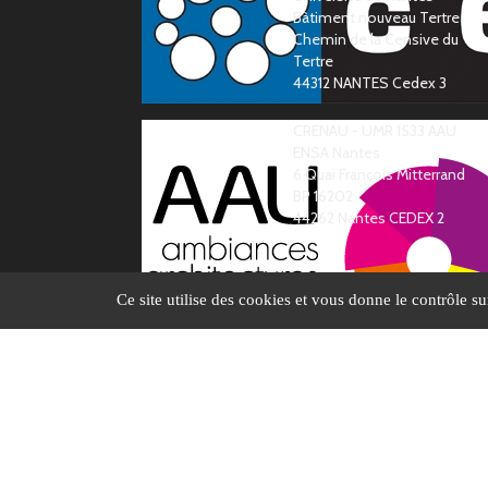
Bàtiment nouveau Tertre
Chemin de la Censive du
Tertre
44312 NANTES Cedex 3
CRENAU - UMR 1533 AAU
ENSA Nantes
6 Quai François Mitterrand
BP 16202
44262 Nantes CEDEX 2
Ce site utilise des cookies et vous donne le contrôle s