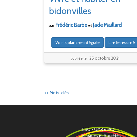
bidonvilles
Frédéric
Barbe
Jade
Maillard
par
et
Voir la planche intégrale
Lire le résumé
25 octobre 2021
publiée le :
>> Mots-clés
ESO - UMR 6590
Espaces et Sociétés