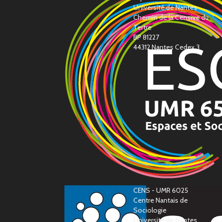
Université de Nantes
Chemin de la Censive du
Tertre
BP 81227
44312 Nantes Cedex 3
CENS - UMR 6025
Centre Nantais de
Sociologie
Université de Nantes