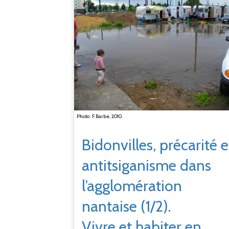
Photo : F. Barbe, 2010.
Bidonvilles, précarité e
antitsiganisme dans
l’agglomération
nantaise (1/2).
Vivre et habiter en