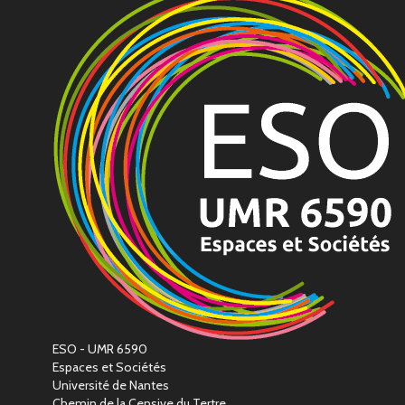
ESO - UMR 6590
Espaces et Sociétés
Université de Nantes
Chemin de la Censive du Tertre