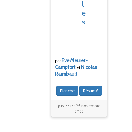
l
e
s
Eve
Meuret-
par
Campfort
Nicolas
et
Raimbault
Planche
Résumé
25 novembre
publiée le :
2022