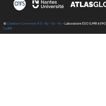
©
Creative-Commons 4.0 - By - Sa - Nc
- Laboratoire ESO (UMR 6590 
Lodel