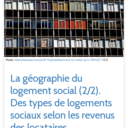
Photo :
https://www.pexels.com/fr-fr/photo/batiment-en-beton-gris-459627/
- CC0
La géographie du
logement social (2/2).
Des types de logements
sociaux selon les revenus
des locataires