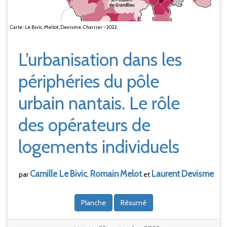
Carte : Le Bivic, Mellot, Devisme, Charrier - 2022.
L’urbanisation dans les
périphéries du pôle
urbain nantais. Le rôle
des opérateurs de
logements individuels
Camille Le
Bivic
Romain
Melot
Laurent
Devisme
par
,
et
Planche
Résumé