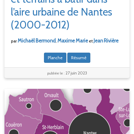
l’aire urbaine de Nantes
(2000-2012)
Michaël
Bermond
Maxime
Marie
Jean
Rivière
par
,
et
Planche
Résumé
27 juin 2023
publiée le :