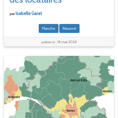
Isabelle
Garat
par
Planche
Résumé
14 mai 2024
publiée le :