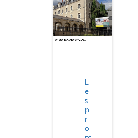
photo : F. Madore - 2020.
L
e
s
p
r
o
m