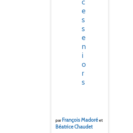
c
e
s
s
e
n
i
o
r
s
François
Madoré
par
et
Béatrice
Chaudet