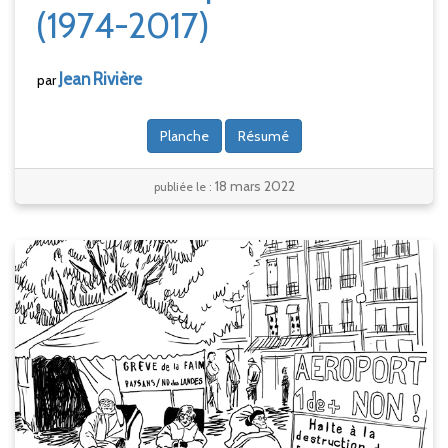
(1974-2017)
Jean
Rivière
par
Planche
Résumé
18 mars 2022
publiée le :