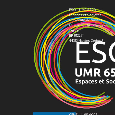
ESO - UMR 6590
Espaces et Sociétés
Université de Nantes
Chemin de la Censive du
Tertre
BP 81227
44312 Nantes Cedex 3
CENS - UMR 6025