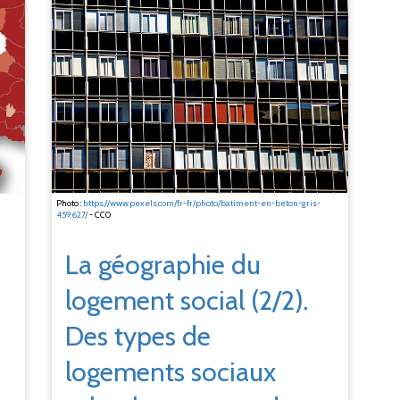
Photo :
https://www.pexels.com/fr-fr/photo/batiment-en-beton-gris-
459627/
- CC0
La géographie du
logement social (2/2).
Des types de
logements sociaux