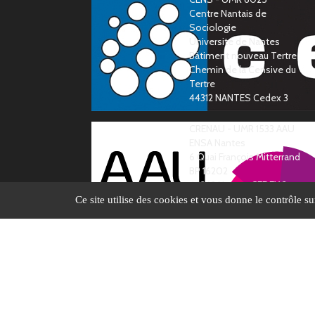
Centre Nantais de
Sociologie
Université de Nantes
Bàtiment nouveau Tertre
Chemin de la Censive du
Tertre
44312 NANTES Cedex 3
CRENAU - UMR 1533 AAU
ENSA Nantes
6 Quai François Mitterrand
BP 16202
44262 Nantes CEDEX 2
Ce site utilise des cookies et vous donne le contrôle s