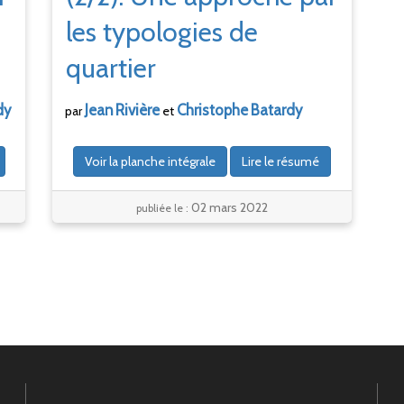
les typologies de
quartier
Jean
Rivière
Christophe
Batardy
dy
par
et
Voir la planche intégrale
Lire le résumé
02 mars 2022
publiée le :