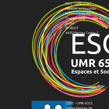
ESO - UMR 6590
Espaces et Sociétés
Université de Nantes
Chemin de la Censive du
Tertre
BP 81227
44312 Nantes Cedex 3
CENS - UMR 6025
Centre Nantais de