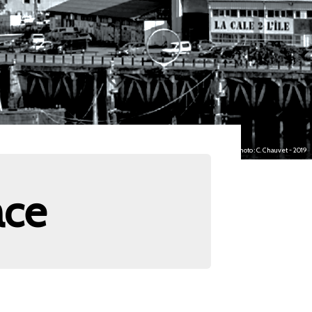
photo : C. Chauvet - 2019
ace