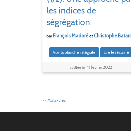
les indices de
ségrégation
François
Madoré
Christophe
Batar
par
et
Voir la planche intégrale
Lire le résumé
11 février 2022
publiée le :
>> Mots-clés