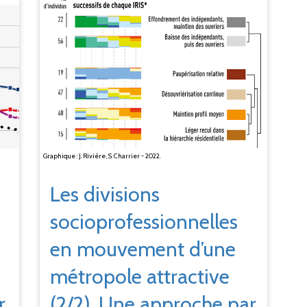
Graphique : J. Rivière, S. Charrier - 2022.
Les divisions
socioprofessionnelles
en mouvement d’une
métropole attractive
(2/2). Une approche par
r