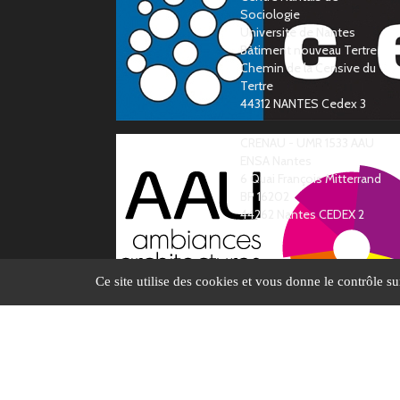
Sociologie
Université de Nantes
Bàtiment nouveau Tertre
Chemin de la Censive du
Tertre
44312 NANTES Cedex 3
CRENAU - UMR 1533 AAU
ENSA Nantes
6 Quai François Mitterrand
BP 16202
44262 Nantes CEDEX 2
Ce site utilise des cookies et vous donne le contrôle s