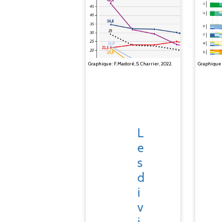
Graphique : 
Graphique : F. Madoré, S. Charrier, 2022.
L
e
s
d
i
v